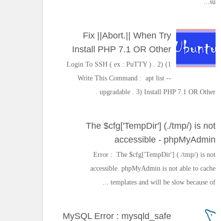
su...
Fix ||Abort.|| When Try
Install PHP 7.1 OR Other
1) Login To SSH ( ex : PuTTY ) . 2)
Write This Command : apt list --
upgradable . 3) Install PHP 7.1 OR Other .
The $cfg['TempDir'] (./tmp/) is not
accessible - phpMyAdmin
Error : The $cfg['TempDir'] (./tmp/) is not
accessible. phpMyAdmin is not able to cache
templates and will be slow because of ...
MySQL Error : mysqld_safe