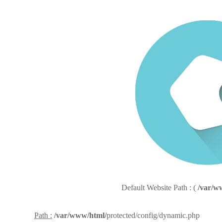
Default Website Path : (
/var/w
Path :
/var/www/html/
protected/config/dynamic.php