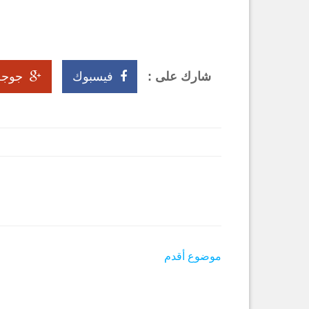
شارك على :
فيسبوك
جو +
موضوع أقدم